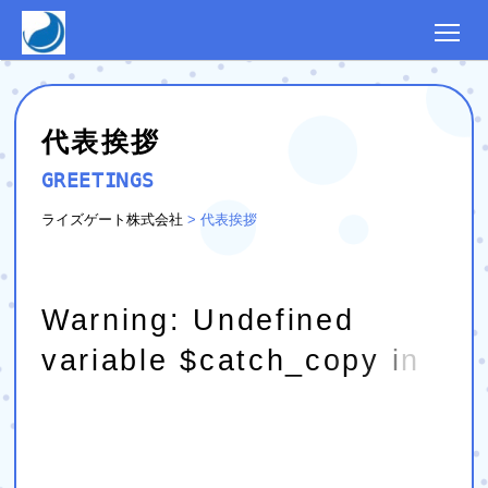
代表挨拶
GREETINGS
ライズゲート株式会社
>
代表挨拶
W
a
r
n
i
n
g
:
U
n
d
e
f
i
n
e
d
v
a
r
i
a
b
l
e
$
c
a
t
c
h
_
c
o
p
y
i
n
/